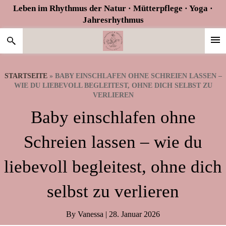
Zur
Skip
Zur
Leben im Rhythmus der Natur · Mütterpflege · Yoga ·
Hauptnavigation
to
Fußzeile
Jahresrhythmus
springen
main
springen
content
STARTSEITE
»
BABY EINSCHLAFEN OHNE SCHREIEN LASSEN –
WIE DU LIEBEVOLL BEGLEITEST, OHNE DICH SELBST ZU
VERLIEREN
Baby einschlafen ohne
Schreien lassen – wie du
liebevoll begleitest, ohne dich
selbst zu verlieren
By
Vanessa
|
28. Januar 2026