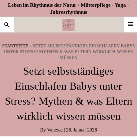
Zur
Skip
Zur
Leben im Rhythmus der Natur · Mütterpflege · Yoga ·
Hauptnavigation
to
Fußzeile
Jahresrhythmus
springen
main
springen
content
STARTSEITE
»
SETZT SELBSTSTÄNDIGES EINSCHLAFEN BABYS
UNTER STRESS? MYTHEN & WAS ELTERN WIRKLICH WISSEN
MÜSSEN
Setzt selbstständiges
Einschlafen Babys unter
Stress? Mythen & was Eltern
wirklich wissen müssen
By
Vanessa
|
26. Januar 2026