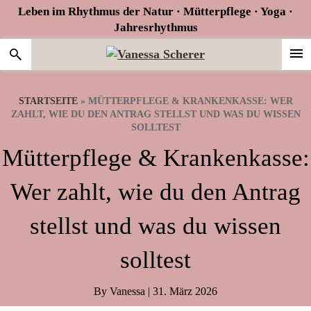
Zur
Skip
Zur
Leben im Rhythmus der Natur · Mütterpflege · Yoga ·
Hauptnavigation
to
Fußzeile
Jahresrhythmus
springen
main
springen
content
STARTSEITE
»
MÜTTERPFLEGE & KRANKENKASSE: WER
ZAHLT, WIE DU DEN ANTRAG STELLST UND WAS DU WISSEN
SOLLTEST
Mütterpflege & Krankenkasse:
Wer zahlt, wie du den Antrag
stellst und was du wissen
solltest
By
Vanessa
|
31. März 2026