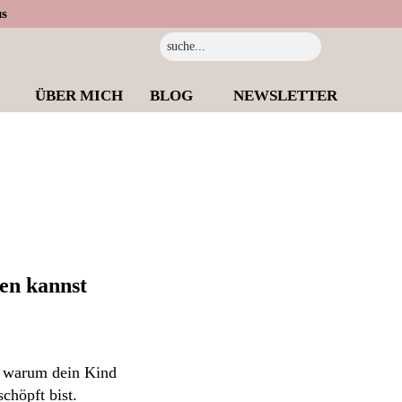
us
Suche...
ÜBER MICH
BLOG
NEWSLETTER
ten kannst
t, warum dein Kind
chöpft bist.