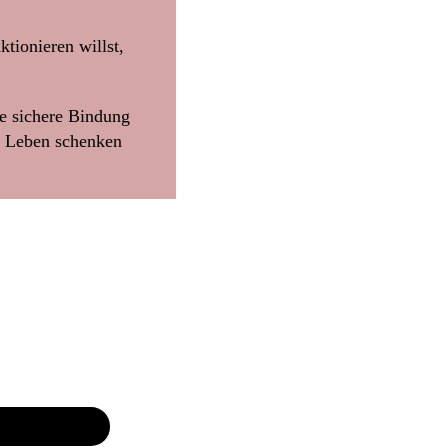
tionieren willst,
e sichere Bindung
e Leben schenken