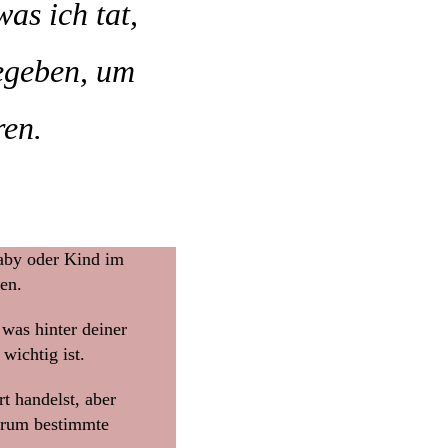
as ich tat,
gegeben, um
ren.
aby oder Kind im
en.
 was hinter deiner
wichtig ist.
t handelst, aber
arum bestimmte