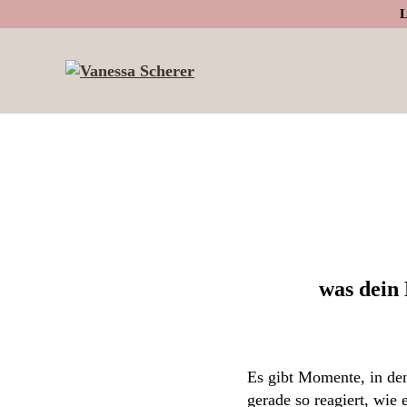
Zur
Skip
Zur
L
Hauptnavigation
to
Fußzeile
springen
main
springen
Vaness
content
Scherer
was dein 
Es gibt Momente, in den
gerade so reagiert, wie