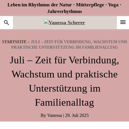
Zur
Skip
Zur
Leben im Rhythmus der Natur · Mütterpflege · Yoga ·
Hauptnavigation
to
Fußzeile
Jahresrhythmus
springen
main
springen
content
STARTSEITE
»
JULI – ZEIT FÜR VERBINDUNG, WACHSTUM UND
PRAKTISCHE UNTERSTÜTZUNG IM FAMILIENALLTAG
Juli – Zeit für Verbindung,
Wachstum und praktische
Unterstützung im
Familienalltag
By
Vanessa
|
29. Juli 2025