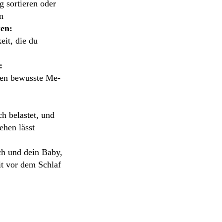
 sortieren oder
n
ken:
eit, die du
:
ten bewusste Me-
ch belastet, und
ehen lässt
ch und dein Baby,
it vor dem Schlaf