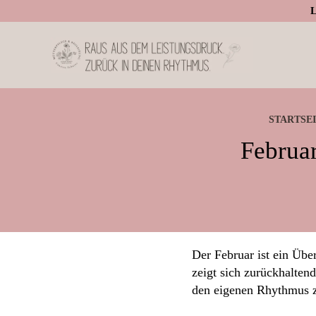
Zur
Skip
Zur
L
Hauptnavigation
to
Fußzeile
springen
main
springen
Vanessa
content
STARTSE
Scherer
Februar
Der Februar ist ein Üb
zeigt sich zurückhalten
den eigenen Rhythmus z