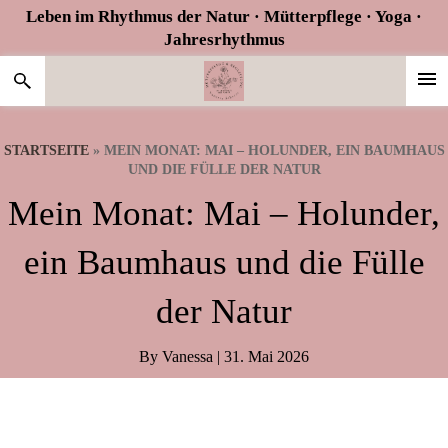
Zur
Skip
Zur
Leben im Rhythmus der Natur · Mütterpflege · Yoga ·
Hauptnavigation
to
Fußzeile
Jahresrhythmus
springen
main
springen
content
STARTSEITE
»
MEIN MONAT: MAI – HOLUNDER, EIN BAUMHAUS
UND DIE FÜLLE DER NATUR
Mein Monat: Mai – Holunder,
ein Baumhaus und die Fülle
der Natur
By
Vanessa
|
31. Mai 2026