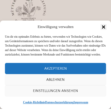
Einwilligung verwalten
Impressum
Datenschutz
Um dir ein optimales Erlebnis zu bieten, verwenden wir Technologien wie Cookies,
um Geräteinformationen zu speichern und/oder darauf zuzugreifen. Wenn du diesen
AGBs
Technologien zustimmst, können wir Daten wie das Surfverhalten oder eindeutige IDs
auf dieser Website verarbeiten. Wenn du deine Einwillligung nicht erteilst oder
zurückziehst, können bestimmte Merkmale und Funktionen beeinträchtigt werden.
AKZEPTIEREN
Mütterpflege Podcast
ABLEHNEN
Kontakt
EINSTELLUNGEN ANSEHEN
Cookie-Richtlinie
Datenschutzerklärung
Impressum
© 2026 · Vanessa Scherer designed with Blogger Theme