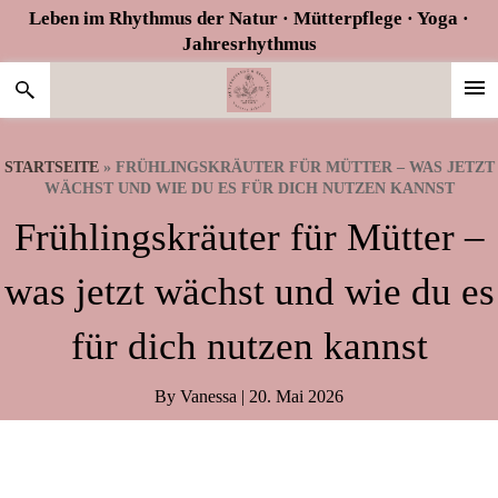
Zur
Skip
Zur
Leben im Rhythmus der Natur · Mütterpflege · Yoga ·
Hauptnavigation
to
Fußzeile
Jahresrhythmus
springen
main
springen
content
STARTSEITE
»
FRÜHLINGSKRÄUTER FÜR MÜTTER – WAS JETZT
WÄCHST UND WIE DU ES FÜR DICH NUTZEN KANNST
Frühlingskräuter für Mütter –
was jetzt wächst und wie du es
für dich nutzen kannst
By
Vanessa
|
20. Mai 2026